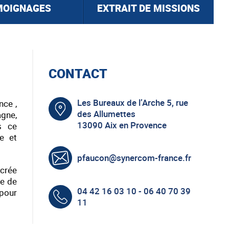
MOIGNAGES
EXTRAIT DE MISSIONS
CONTACT
Les Bureaux de l’Arche 5, rue
nce ,
des Allumettes
gne,
13090 Aix en Provence
s ce
e et
pfaucon@synercom-france.fr
 crée
ue de
04 42 16 03 10 - 06 40 70 39
 pour
11