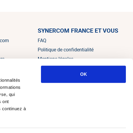
SYNERCOM FRANCE ET VOUS
rcom
FAQ
Politique de confidentialité
urs
Mentions légales
OK
es
ionnalités
formations
yse, qui
s ont
s continuez à