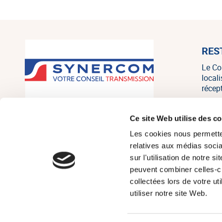
RES
Le Co
local
récep
SYNERCOM France est un réseau
Ce site Web utilise des c
national de cabinets de conseil en
Les cookies nous permetten
transmission, cession et acquisition
d’entreprises regroupant 20
relatives aux médias socia
associés, consultants et salariés sur
sur l'utilisation de notre 
tout le territoire, et un des leaders
peuvent combiner celles-ci
français indépendants sur le marché
collectées lors de votre u
de la PME/PMI.
utiliser notre site Web.