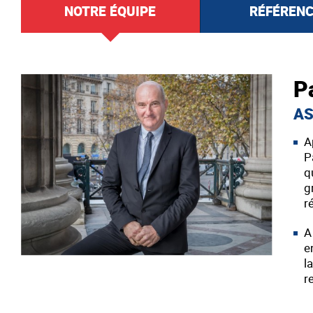
NOTRE ÉQUIPE
RÉFÉREN
P
AS
A
P
q
g
r
A
e
l
r