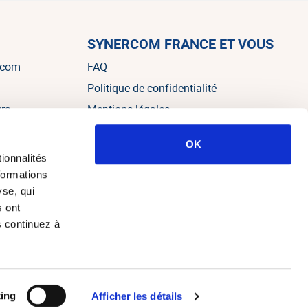
SYNERCOM FRANCE ET VOUS
rcom
FAQ
Politique de confidentialité
urs
Mentions légales
OK
es
ionnalités
formations
yse, qui
s ont
s continuez à
e web Alteo Paris
ing
Afficher les détails