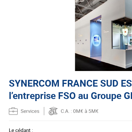
SYNERCOM FRANCE SUD EST c
l’entreprise FSO au Groupe 
Services
C.A.
: 0M€ à 5M€
Le cédant :