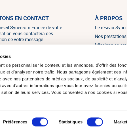
TONS EN CONTACT
À PROPOS
nseil Synercom France de votre
Le réseau Syne
isation vous contactera dès
Nos prestations
tion de votre message.
Missions en co
Nos références
NOUS CONTACTER
ookies
Nos témoignag
t de personnaliser le contenu et les annonces, d'offrir des fonct
Nos actualités
ux et d'analyser notre trafic. Nous partageons également des in
site avec nos partenaires de médias sociaux, de publicité et d'anal
 avec d'autres informations que vous leur avez fournies ou qu'il
tilisation de leurs services. Vous consentez à nos cookies si vou
om France 2026. Tous droits réservés.
Réalisation du site : Agenc
Préférences
Statistiques
Market