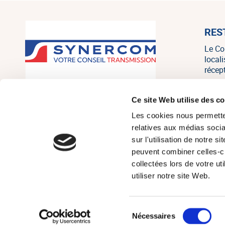
RES
Le Co
local
récep
SYNERCOM France est un réseau
Ce site Web utilise des c
national de cabinets de conseil en
Les cookies nous permetten
transmission, cession et acquisition
d’entreprises regroupant 20
relatives aux médias socia
associés, consultants et salariés sur
sur l'utilisation de notre 
tout le territoire, et un des leaders
peuvent combiner celles-ci
français indépendants sur le marché
collectées lors de votre u
de la PME/PMI.
utiliser notre site Web.
Sélection
© Réseau Synerc
Nécessaires
du