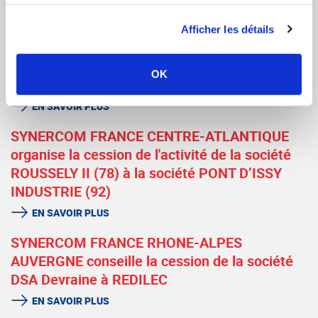
RÉFÉRENCES CONNEXES
Afficher les détails
SYNERCOM FRANCE IDF conseille la cession
OK
d'une chocolaterie à un chocolatier confiseur
EN SAVOIR PLUS
SYNERCOM FRANCE CENTRE-ATLANTIQUE
organise la cession de l'activité de la société
ROUSSELY II (78) à la société PONT D’ISSY
INDUSTRIE (92)
EN SAVOIR PLUS
SYNERCOM FRANCE RHONE-ALPES
AUVERGNE conseille la cession de la société
DSA Devraine à REDILEC
EN SAVOIR PLUS