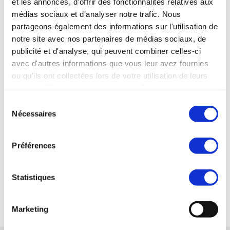
Gilles SOURICE (Fanny
et les annonces, d'offrir des fonctionnalités relatives aux
Production)
médias sociaux et d'analyser notre trafic. Nous
partageons également des informations sur l'utilisation de
LIRE LA SUITE
notre site avec nos partenaires de médias sociaux, de
publicité et d'analyse, qui peuvent combiner celles-ci
avec d'autres informations que vous leur avez fournies
ou qu'ils ont collectées lors de votre utilisation de leurs
Votre interlocuteur :
services. Vous consentez à nos cookies si vous
continuez à utiliser notre site Web.
Pascal FAUCON — Synercom France Sud Est
Sélection
Nécessaires
du
04 42 16 03 10 - 06 40 70 39 11
consentement
pfaucon@synercom-france.fr
Préférences
SYNERCOM SUD EST
Statistiques
RETOUR
Marketing