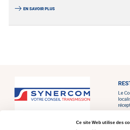
EN SAVOIR PLUS
RES
Le Co
local
récep
SYNERCOM France est un réseau
Ce site Web utilise des c
national de cabinets de conseil en