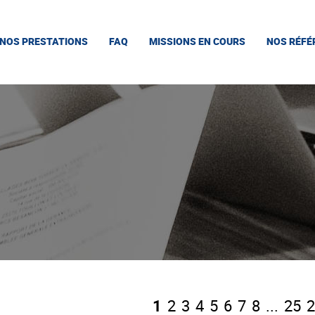
NOS PRESTATIONS
FAQ
MISSIONS EN COURS
NOS RÉFÉ
1
2
3
4
5
6
7
8
...
25
2