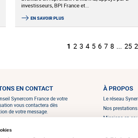
investisseurs, BPI France et...
EN SAVOIR PLUS
1
2
3
4
5
6
7
8
...
25
2
TONS EN CONTACT
À PROPOS
nseil Synercom France de votre
Le réseau Syne
isation vous contactera dès
Nos prestations
tion de votre message.
Missions en co
Nos références
NOUS CONTACTER
ookies
Nos témoignag