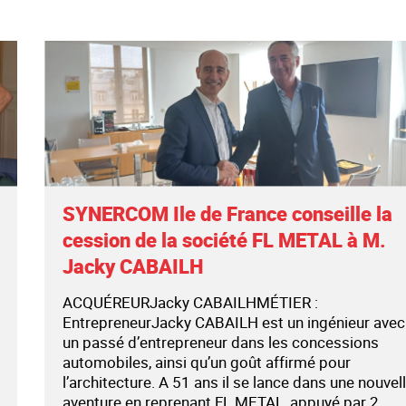
SYNERCOM Ile de France conseille la
cession de la société FL METAL à M.
Jacky CABAILH
ACQUÉREURJacky CABAILHMÉTIER :
EntrepreneurJacky CABAILH est un ingénieur avec
un passé d’entrepreneur dans les concessions
automobiles, ainsi qu’un goût affirmé pour
l’architecture. A 51 ans il se lance dans une nouvel
aventure en reprenant FL METAL, appuyé par 2