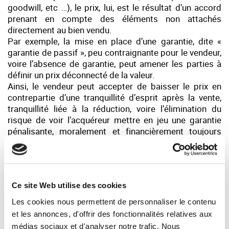
goodwill, etc …), le prix, lui, est le résultat d’un accord
prenant en compte des éléments non attachés
directement au bien vendu.
Par exemple, la mise en place d’une garantie, dite «
garantie de passif », peu contraignante pour le vendeur,
voire l’absence de garantie, peut amener les parties à
définir un prix déconnecté de la valeur.
Ainsi, le vendeur peut accepter de baisser le prix en
contrepartie d’une tranquillité d’esprit après la vente,
tranquillité liée à la réduction, voire l’élimination du
risque de voir l’acquéreur mettre en jeu une garantie
pénalisante, moralement et financièrement toujours
stressante.
De même, la distribution de dividendes, la reprise de
caution, la période d’accompagnement, après la
Ce site Web utilise des cookies
cession, l’existence d’une masse salariale trop
importante pour l’acheteur, sont autant d’éléments qui
Les cookies nous permettent de personnaliser le contenu
peuvent venir impacter négativement la valeur et donc
et les annonces, d'offrir des fonctionnalités relatives aux
réduire le prix final.
médias sociaux et d'analyser notre trafic. Nous