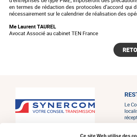
d’entreprises de type PME, imposeront des précautions 
en termes de rédaction des protocoles d’accord qui de
nécessairement sur le calendrier de réalisation des opé
Me Laurent TAUREL
Avocat Associé au cabinet TEN France
RET
RES
Le Co
local
récep
SYNERCOM France est un réseau
Ce site Web utilise des c