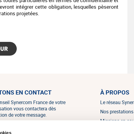
toutes particulières en termes de confidentialité et
vront intégrer cette obligation, lesquelles pèseront
rations projetées.
OUR
TONS EN CONTACT
À PROPOS
nseil Synercom France de votre
Le réseau Syne
isation vous contactera dès
Nos prestations
tion de votre message.
Missions en co
Nos références
NOUS CONTACTER
ookies