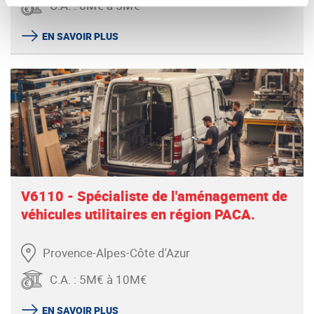
C.A.
:
0M€ à 5M€
EN SAVOIR PLUS
V6110 - Spécialiste de l'aménagement de
véhicules utilitaires en région PACA.
Provence-Alpes-Côte d'Azur
C.A.
:
5M€ à 10M€
EN SAVOIR PLUS