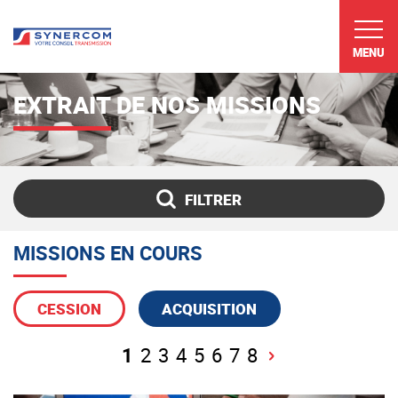
MENU
EXTRAIT DE NOS MISSIONS
FILTRER
Mot(s) clé(s)
MISSIONS EN COURS
Secteur d'activité
CESSION
ACQUISITION
1
2
3
4
5
6
7
8
Chiffre d'affaires