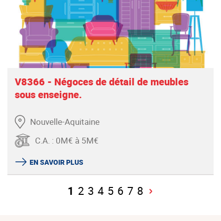
V8366 - Négoces de détail de meubles
sous enseigne.
Nouvelle-Aquitaine
C.A.
:
0M€ à 5M€
EN SAVOIR PLUS
1
2
3
4
5
6
7
8