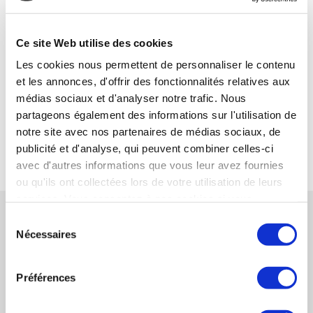
Pascal FAUCON — Synercom France Sud Est
Ce site Web utilise des cookies
04 42 16 03 10 - 06 40 70 39 11
Les cookies nous permettent de personnaliser le contenu
pfaucon@synercom-france.fr
et les annonces, d'offrir des fonctionnalités relatives aux
SYNERCOM SUD EST
médias sociaux et d'analyser notre trafic. Nous
partageons également des informations sur l'utilisation de
notre site avec nos partenaires de médias sociaux, de
RETOUR
publicité et d'analyse, qui peuvent combiner celles-ci
avec d'autres informations que vous leur avez fournies
ou qu'ils ont collectées lors de votre utilisation de leurs
services. Vous consentez à nos cookies si vous
RÉFÉRENCES CONNEXES
continuez à utiliser notre site Web.
Sélection
Nécessaires
du
consentement
Synercom France Auvergne Rhône-Alpes
accompagne le rapprochement de l’entreprise
Préférences
Melbourne et du Groupe WE