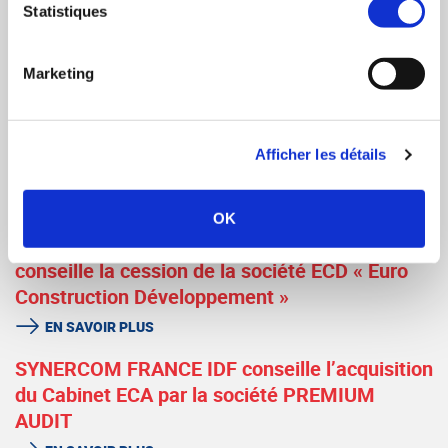
EN SAVOIR PLUS
Statistiques
SYNERCOM FRANCE IDF conseille la cession
de la société GALBE à M. Matthieu PILLIARD
Marketing
EN SAVOIR PLUS
SYNERCOM FRANCE IDF conseille la cession
Afficher les détails
du Groupe RGF à OMNES CAPITAL
EN SAVOIR PLUS
OK
SYNERCOM FRANCE IDF / NORMANDIE
conseille la cession de la société ECD « Euro
Construction Développement »
EN SAVOIR PLUS
SYNERCOM FRANCE IDF conseille l’acquisition
du Cabinet ECA par la société PREMIUM
AUDIT