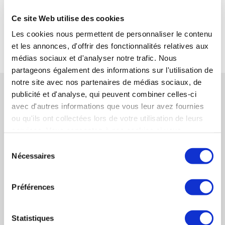
SYNERCOM SUD EST
Ce site Web utilise des cookies
Les cookies nous permettent de personnaliser le contenu
RETOUR
et les annonces, d'offrir des fonctionnalités relatives aux
médias sociaux et d'analyser notre trafic. Nous
partageons également des informations sur l'utilisation de
notre site avec nos partenaires de médias sociaux, de
RÉFÉRENCES CONNEXES
publicité et d'analyse, qui peuvent combiner celles-ci
avec d'autres informations que vous leur avez fournies
ou qu'ils ont collectées lors de votre utilisation de leurs
SYNERCOM FRANCE accompagne la société
services. Vous consentez à nos cookies si vous
OLIVES&CO dans l'acquisition de la société
continuez à utiliser notre site Web.
Sélection
ITALDIRECT.
Nécessaires
du
EN SAVOIR PLUS
consentement
SYNERCOM FRANCE CENTRE-ATLANTIQUE
Préférences
organise la cession de l'activité des
ETABLISSEMENTS GERVAIS (78) à la société
Statistiques
REVERT SAS (78)