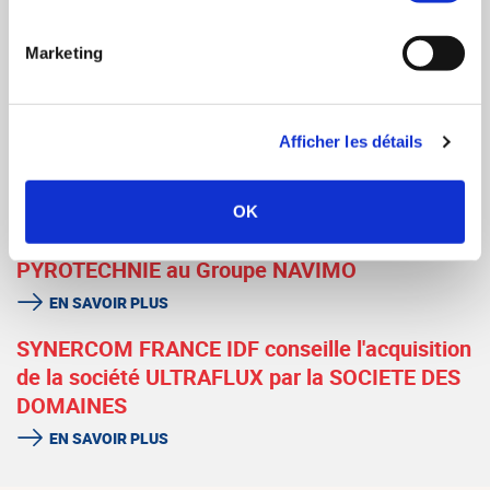
EN SAVOIR PLUS
Marketing
SYNERCOM FRANCE IDF accompagne le
rachat de la société EPRIM par la société
SMMC
Afficher les détails
EN SAVOIR PLUS
SYNERCOM FRANCE IDF / NORMANDIE
OK
conseille la cession de la Société GUERARD
PYROTECHNIE au Groupe NAVIMO
EN SAVOIR PLUS
SYNERCOM FRANCE IDF conseille l'acquisition
de la société ULTRAFLUX par la SOCIETE DES
DOMAINES
EN SAVOIR PLUS