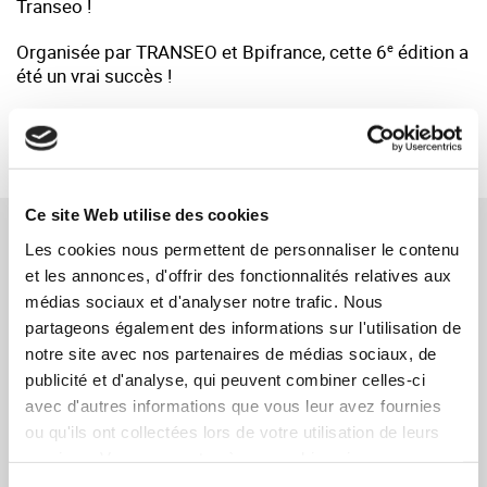
Transeo !
Organisée par TRANSEO et Bpifrance, cette 6
édition a
e
été un vrai succès !
RETOUR
Ce site Web utilise des cookies
NOS ACTUALITÉS
Les cookies nous permettent de personnaliser le contenu
et les annonces, d'offrir des fonctionnalités relatives aux
Toute l'équipe de SYNERCOM FRANCE IDF
médias sociaux et d'analyser notre trafic. Nous
partageons également des informations sur l'utilisation de
vous souhaite une très belle année 2024 !
notre site avec nos partenaires de médias sociaux, de
15/01/2024
EN SAVOIR PLUS
publicité et d'analyse, qui peuvent combiner celles-ci
avec d'autres informations que vous leur avez fournies
Interview par le Magazine DECIDEURS -
ou qu'ils ont collectées lors de votre utilisation de leurs
"SYNERCOM FRANCE : le cabinet de conseil
services. Vous consentez à nos cookies si vous
M&A au service des PME"
continuez à utiliser notre site Web.