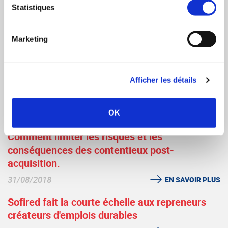
Statistiques
28/07/2025
EN SAVOIR PLUS
Cession d'Ehpad : un nécessaire travail
Marketing
d'équipe !
17/12/2021
EN SAVOIR PLUS
Afficher les détails
CCI LYON MÉTROPOLE - Saint-Etienne
Roanne.
OK
26/09/2018
EN SAVOIR PLUS
Comment limiter les risques et les
conséquences des contentieux post-
acquisition.
31/08/2018
EN SAVOIR PLUS
Sofired fait la courte échelle aux repreneurs
créateurs d'emplois durables