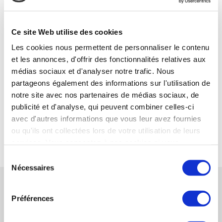
holding.
Dans ces différents scénarii, l’impôt est dû
Ce site Web utilise des cookies
personnellement par le contribuable bénéficiaire du
régime de report d’imposition.
Les cookies nous permettent de personnaliser le contenu
et les annonces, d'offrir des fonctionnalités relatives aux
Nous vous recommandons de choisir avec soin les
médias sociaux et d'analyser notre trafic. Nous
professionnels qui vous conseilleront dans ces
partageons également des informations sur l'utilisation de
opérations complexes et d’anticiper la cession de votre
notre site avec nos partenaires de médias sociaux, de
outil de travail en menant une réflexion dans les 5 ans
publicité et d'analyse, qui peuvent combiner celles-ci
qui précèdent le moment présumé de la vente.
avec d'autres informations que vous leur avez fournies
ou qu'ils ont collectées lors de votre utilisation de leurs
RETOUR
services. Vous consentez à nos cookies si vous
continuez à utiliser notre site Web.
Sélection
Nécessaires
du
NOS ACTUALITÉS
consentement
Préférences
Communiqué de presse cession FL METAL