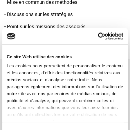
- Mise en commun des méthodes
- Discussions sur les stratégies
- Point sur les missions des associés.
RETOUR
Ce site Web utilise des cookies
Les cookies nous permettent de personnaliser le contenu
NOS ACTUALITÉS
et les annonces, d'offrir des fonctionnalités relatives aux
médias sociaux et d'analyser notre trafic. Nous
Toute l'équipe de SYNERCOM FRANCE IDF
partageons également des informations sur l'utilisation de
notre site avec nos partenaires de médias sociaux, de
vous souhaite une très belle année 2024 !
publicité et d'analyse, qui peuvent combiner celles-ci
15/01/2024
EN SAVOIR PLUS
avec d'autres informations que vous leur avez fournies
ou qu'ils ont collectées lors de votre utilisation de leurs
Non-paiement des loyers en période covid
services. Vous consentez à nos cookies si vous
03/10/2022
EN SAVOIR PLUS
continuez à utiliser notre site Web.