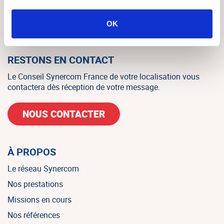
d’entreprises regroupant 20 associés, consultants et
salariés sur tout le territoire, et un des leaders français
OK
indépendants sur le marché de la PME/PMI.
RESTONS EN CONTACT
Le Conseil Synercom France de votre localisation vous
contactera dès réception de votre message.
NOUS CONTACTER
À PROPOS
Le réseau Synercom
Nos prestations
Missions en cours
Nos références