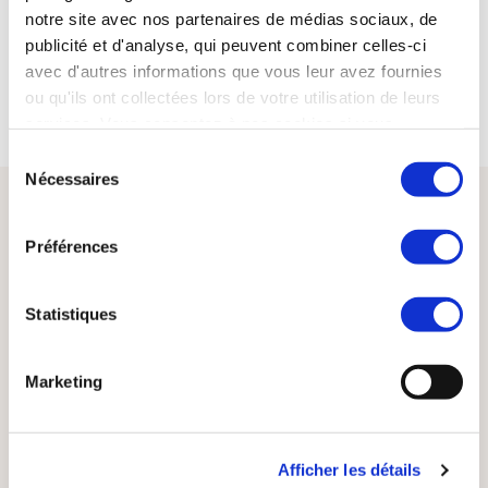
notre site avec nos partenaires de médias sociaux, de
ACTUALITÉS
publicité et d'analyse, qui peuvent combiner celles-ci
avec d'autres informations que vous leur avez fournies
EXTRAIT DE MISSIONS
ou qu'ils ont collectées lors de votre utilisation de leurs
services. Vous consentez à nos cookies si vous
continuez à utiliser notre site Web.
Sélection
Nécessaires
du
consentement
Préférences
Statistiques
Marketing
SYNERCOM France est un réseau national de cabinets de
Afficher les détails
conseil en transmission, cession et acquisition