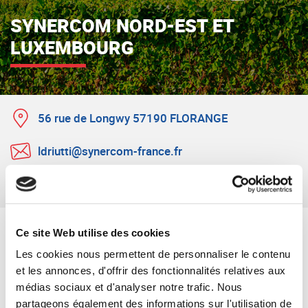
SYNERCOM NORD-EST ET
LUXEMBOURG
56 rue de Longwy 57190 FLORANGE
Adresse :
ldriutti@synercom-france.fr
E-mail de contact :
06 80 44 96 04
Numéro de téléphone :
Ce site Web utilise des cookies
RETOUR À VOS INTERLOCUTEURS
Les cookies nous permettent de personnaliser le contenu
et les annonces, d'offrir des fonctionnalités relatives aux
NOTRE ÉQUIPE
médias sociaux et d'analyser notre trafic. Nous
partageons également des informations sur l'utilisation de