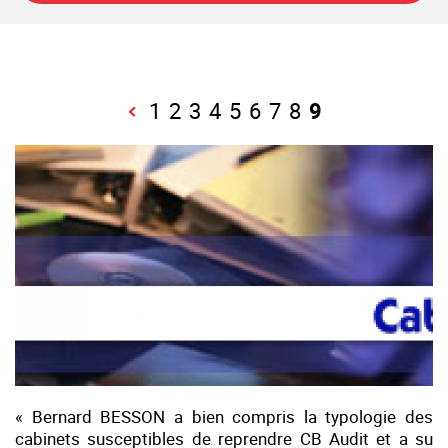
1
2
3
4
5
6
7
8
9
« Bernard BESSON a bien compris la typologie des
cabinets susceptibles de reprendre CB Audit et a su