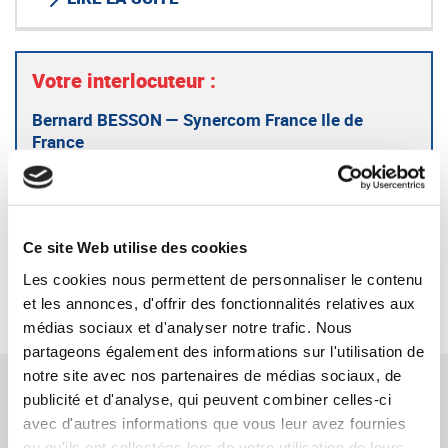
Votre interlocuteur :
Bernard BESSON — Synercom France Ile de
France
bbesson@synercom-france.fr
SYNERCOM ILE DE FRANCE
Ce site Web utilise des cookies
Les cookies nous permettent de personnaliser le contenu
RETOUR
et les annonces, d'offrir des fonctionnalités relatives aux
médias sociaux et d'analyser notre trafic. Nous
partageons également des informations sur l'utilisation de
notre site avec nos partenaires de médias sociaux, de
TÉMOIGNAGES CONNEXES
publicité et d'analyse, qui peuvent combiner celles-ci
avec d'autres informations que vous leur avez fournies
ou qu'ils ont collectées lors de votre utilisation de leurs