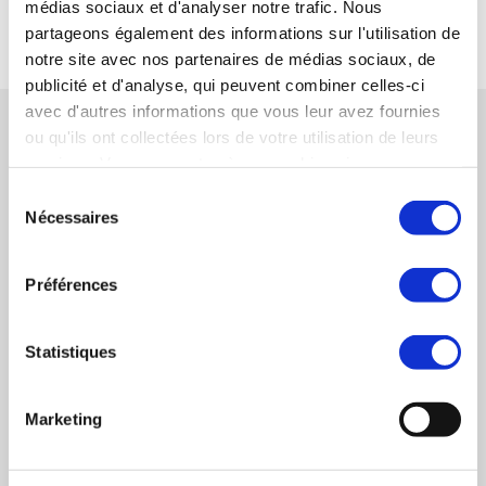
médias sociaux et d'analyser notre trafic. Nous
RETOUR
partageons également des informations sur l'utilisation de
notre site avec nos partenaires de médias sociaux, de
publicité et d'analyse, qui peuvent combiner celles-ci
avec d'autres informations que vous leur avez fournies
TÉMOIGNAGES CONNEXES
ou qu'ils ont collectées lors de votre utilisation de leurs
services. Vous consentez à nos cookies si vous
continuez à utiliser notre site Web.
Jacky CABAILH – Acquéreur de la société FL
Sélection
Nécessaires
METAL
du
consentement
LIRE LE TÉMOIGNAGE
Préférences
INTERVIEW ACQUÉREUR : Hubert Van Cappel
et Marc Bourret - repreneurs
Statistiques
LIRE LE TÉMOIGNAGE
Monsieur Jean-Luc HAUTON – dirigeant
Marketing
Groupe AH2.
LIRE LE TÉMOIGNAGE