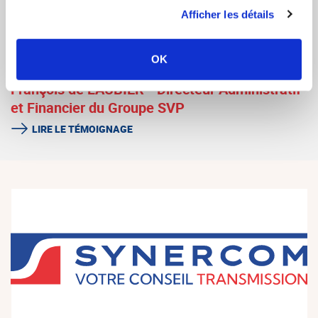
Afficher les détails
Monsieur Eric HUNAUT, dirigeant du groupe
CHAPLAIN
LIRE LE TÉMOIGNAGE
OK
François de LAUBIER - Directeur Administratif
et Financier du Groupe SVP
LIRE LE TÉMOIGNAGE