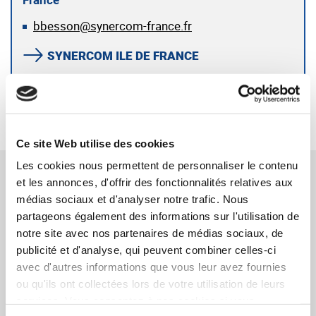
bbesson@synercom-france.fr
SYNERCOM ILE DE FRANCE
RETOUR
Ce site Web utilise des cookies
Les cookies nous permettent de personnaliser le contenu
TÉMOIGNAGES CONNEXES
et les annonces, d'offrir des fonctionnalités relatives aux
médias sociaux et d'analyser notre trafic. Nous
partageons également des informations sur l'utilisation de
Monsieur Sébastien CAILLAUD – Associé
notre site avec nos partenaires de médias sociaux, de
ACCIOR
publicité et d'analyse, qui peuvent combiner celles-ci
LIRE LE TÉMOIGNAGE
avec d'autres informations que vous leur avez fournies
ou qu'ils ont collectées lors de votre utilisation de leurs
Monsieur Gaël MICHEL – cédant dirigeant
services. Vous consentez à nos cookies si vous
SERIG