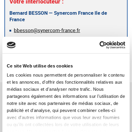
Votre interlocuteur :
Bernard BESSON — Synercom France Ile de
France
bbesson@synercom-france.fr
SYNERCOM ILE DE FRANCE
RETOUR
Ce site Web utilise des cookies
Les cookies nous permettent de personnaliser le contenu
et les annonces, d'offrir des fonctionnalités relatives aux
médias sociaux et d'analyser notre trafic. Nous
TÉMOIGNAGES CONNEXES
partageons également des informations sur l'utilisation de
notre site avec nos partenaires de médias sociaux, de
Loïc Blevenec et Alain Quintin, cédants de
publicité et d'analyse, qui peuvent combiner celles-ci
avec d'autres informations que vous leur avez fournies
MMF Pro
ou qu'ils ont collectées lors de votre utilisation de leurs
LIRE LE TÉMOIGNAGE
services. Vous consentez à nos cookies si vous