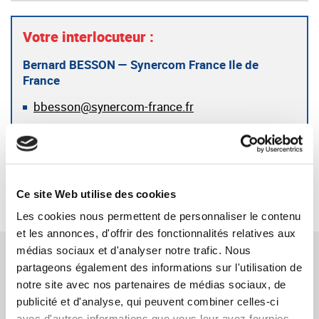
Votre interlocuteur :
Bernard BESSON — Synercom France Ile de
France
bbesson@synercom-france.fr
SYNERCOM ILE DE FRANCE
RETOUR
Ce site Web utilise des cookies
Les cookies nous permettent de personnaliser le contenu
et les annonces, d'offrir des fonctionnalités relatives aux
TÉMOIGNAGES CONNEXES
médias sociaux et d'analyser notre trafic. Nous
partageons également des informations sur l'utilisation de
notre site avec nos partenaires de médias sociaux, de
Jean-Michel LHUER - PDG et cédant de la
publicité et d'analyse, qui peuvent combiner celles-ci
avec d'autres informations que vous leur avez fournies