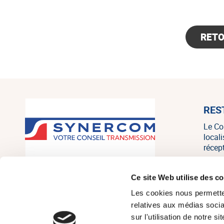
RET
RES
Le Co
local
récep
SYNERCOM France est un réseau
Ce site Web utilise des c
national de cabinets de conseil en
Les cookies nous permetten
transmission, cession et acquisition
d’entreprises regroupant 20
relatives aux médias socia
associés, consultants et salariés sur
sur l'utilisation de notre 