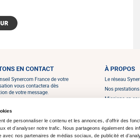
OUR
TONS EN CONTACT
À PROPOS
nseil Synercom France de votre
Le réseau Syne
isation vous contactera dès
Nos prestations
tion de votre message.
Missions en co
Nos références
NOUS CONTACTER
ookies
Nos témoignag
t de personnaliser le contenu et les annonces, d'offrir des fonct
Nos actualités
ux et d'analyser notre trafic. Nous partageons également des in
site avec nos partenaires de médias sociaux, de publicité et d'anal