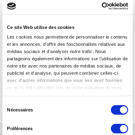
l’occasion se présente de nouveau dans le cadre
de nos projets de développement."
Frédéric Seroussi - Président groupe ESSI
Ce site Web utilise des cookies
Les cookies nous permettent de personnaliser le contenu
et les annonces, d'offrir des fonctionnalités relatives aux
Référence
médias sociaux et d'analyser notre trafic. Nous
SYNERCOM FRANCE OUEST organise la cession
partageons également des informations sur l'utilisation de
de la société ATLANTIQUE PROPRETE CONSEILS
notre site avec nos partenaires de médias sociaux, de
au Groupe ESSI.
publicité et d'analyse, qui peuvent combiner celles-ci
avec d'autres informations que vous leur avez fournies
LIRE LA SUITE
ou qu'ils ont collectées lors de votre utilisation de leurs
services. Vous consentez à nos cookies si vous
continuez à utiliser notre site Web.
Sélection
RETOUR
Nécessaires
du
consentement
Préférences
TÉMOIGNAGES CONNEXES