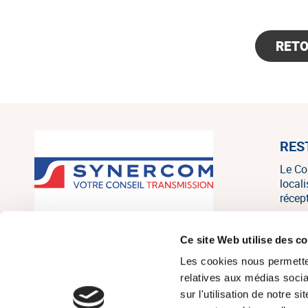
RET
RES
Le Co
local
récep
SYNERCOM France est un réseau
Ce site Web utilise des c
national de cabinets de conseil en
Les cookies nous permetten
transmission, cession et acquisition
d’entreprises regroupant 20
relatives aux médias socia
associés, consultants et salariés sur
sur l'utilisation de notre 
tout le territoire, et un des leaders