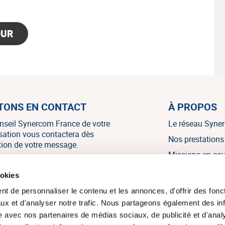
OUR
TONS EN CONTACT
À PROPOS
nseil Synercom France de votre
Le réseau Syne
isation vous contactera dès
Nos prestations
tion de votre message.
Missions en co
Nos références
NOUS CONTACTER
ookies
Nos témoignag
t de personnaliser le contenu et les annonces, d'offrir des fonct
Nos actualités
ux et d'analyser notre trafic. Nous partageons également des in
site avec nos partenaires de médias sociaux, de publicité et d'anal