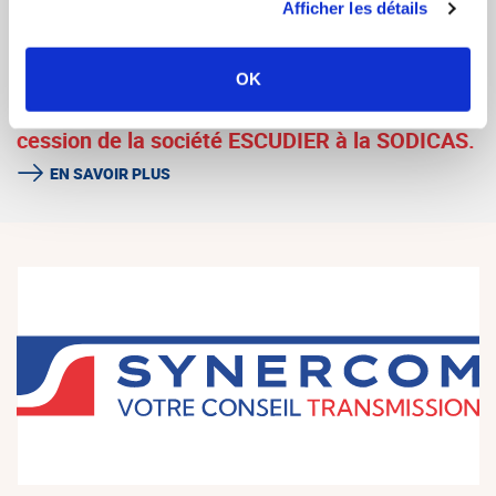
la société ENJOY PROTECT au groupe
Afficher les détails
NAXIOME.
EN SAVOIR PLUS
OK
SYNERCOM FRANCE GRAND SUD organise la
cession de la société ESCUDIER à la SODICAS.
EN SAVOIR PLUS