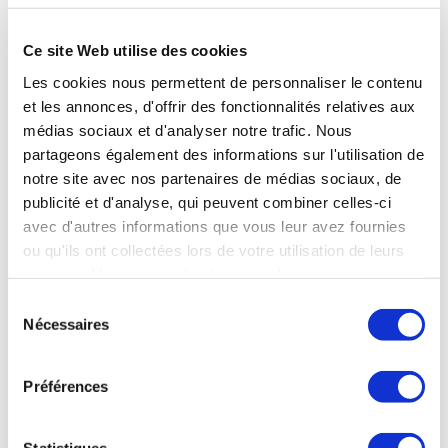
Témoignage du cédant :« L’adossement
d’AXIOM GRAPHIC auprès de SPRINT est
Ce site Web utilise des cookies
une véritable opportunité pour les deux
entreprises et leurs dirigeants ; je remercie
Les cookies nous permettent de personnaliser le contenu
SYNERCOM FRANCE et particulièrement
et les annonces, d'offrir des fonctionnalités relatives aux
Christophe BERTHIER, pour ses conseils
médias sociaux et d'analyser notre trafic. Nous
pertinents et sa persévérance dans un
partageons également des informations sur l'utilisation de
contexte évidemment diffici...
notre site avec nos partenaires de médias sociaux, de
publicité et d'analyse, qui peuvent combiner celles-ci
Dominique SETTBON (AXIOM
avec d'autres informations que vous leur avez fournies
GRAPHIC)
ou qu'ils ont collectées lors de votre utilisation de leurs
LIRE LA SUITE
services. Vous consentez à nos cookies si vous
continuez à utiliser notre site Web.
Sélection
Nécessaires
du
consentement
Votre interlocuteur :
Préférences
Christophe BERTHIER — Synercom France Ile de
France