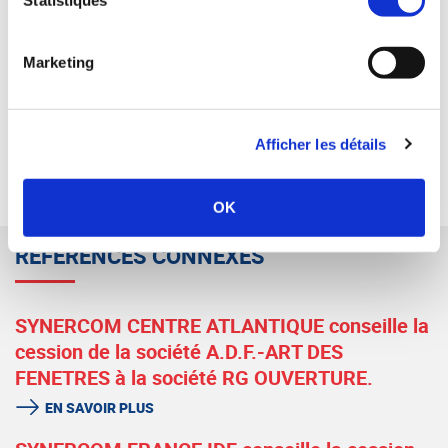
Statistiques
01.43.48.78.78
cberthier@synercom-france.fr
Marketing
SYNERCOM ILE DE FRANCE
Afficher les détails
RETOUR
OK
RÉFÉRENCES CONNEXES
SYNERCOM CENTRE ATLANTIQUE conseille la
cession de la société A.D.F.-ART DES
FENETRES à la société RG OUVERTURE.
EN SAVOIR PLUS