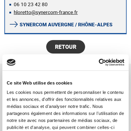
06 10 23 42 80
hloretto@synercom-france.fr
SYNERCOM AUVERGNE / RHÔNE-ALPES
RETOUR
RÉFÉRENCES CONNEXES
Ce site Web utilise des cookies
SYNERCOM FRANCE Auvergne Rhône Alpes
Les cookies nous permettent de personnaliser le contenu
accompagne le dirigeant d’une entreprise
et les annonces, d'offrir des fonctionnalités relatives aux
médias sociaux et d'analyser notre trafic. Nous
spécialisée dans le traitement d’air pour son
partageons également des informations sur l'utilisation de
adossement industriel
notre site avec nos partenaires de médias sociaux, de
EN SAVOIR PLUS
publicité et d'analyse, qui peuvent combiner celles-ci