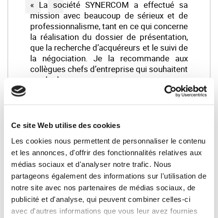
« La société SYNERCOM a effectué sa
mission avec beaucoup de sérieux et de
professionnalisme, tant en ce qui concerne
la réalisation du dossier de présentation,
que la recherche d’acquéreurs et le suivi de
la négociation. Je la recommande aux
collègues chefs d’entreprise qui souhaitent
vendre leur s...
Gilles MOULET (CAPTONIC)
LIRE LA SUITE
Ce site Web utilise des cookies
Les cookies nous permettent de personnaliser le contenu
et les annonces, d'offrir des fonctionnalités relatives aux
Votre interlocuteur :
médias sociaux et d'analyser notre trafic. Nous
partageons également des informations sur l'utilisation de
Bernard BESSON — Synercom France Ile de
notre site avec nos partenaires de médias sociaux, de
France
publicité et d'analyse, qui peuvent combiner celles-ci
avec d'autres informations que vous leur avez fournies
bbesson@synercom-france.fr