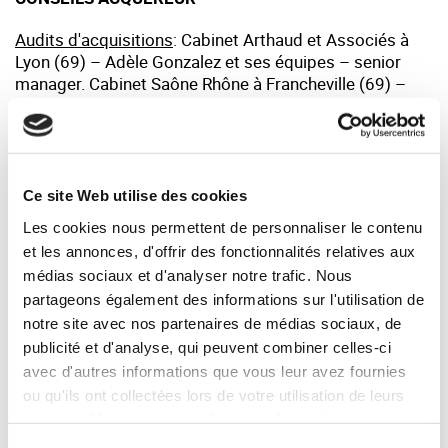
Audits d'acquisitions
: Cabinet Arthaud et Associés à
Lyon (69) – Adèle Gonzalez et ses équipes – senior
manager. Cabinet Saône Rhône à Francheville (69) –
Maitre Bérengère Targe et Maitre Marlène Greneron -
avocates.
Juridique
: Cabinet LAMY LEXEL à Lyon (69) – Maitre
Anaïs Fortin et Maitre Jean Joyet – avocats.
Ce site Web utilise des cookies
Les cookies nous permettent de personnaliser le contenu
Témoignage
et les annonces, d'offrir des fonctionnalités relatives aux
médias sociaux et d'analyser notre trafic. Nous
partageons également des informations sur l'utilisation de
notre site avec nos partenaires de médias sociaux, de
"Nous avons particulièrement apprécié le
publicité et d'analyse, qui peuvent combiner celles-ci
soutien de Damien Guillard, du cabinet
SYNERCOM, lors de notre opération de
avec d'autres informations que vous leur avez fournies
rapprochement industriel de SERIG avec le
ou qu'ils ont collectées lors de votre utilisation de leurs
groupe SERTIP.Disponible, impliqué et
services. Vous consentez à nos cookies si vous
méthodique, son soutien se caractérise
continuez à utiliser notre site Web.