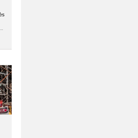
rès
..