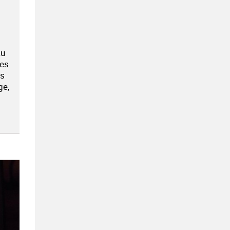
au
les
es
ge,