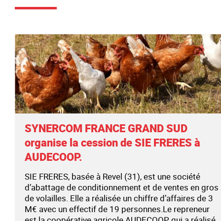
SYNERCOM FRANCE GRAND SUD
organise la cession de SIE FRERES à
AUDECOOP.
SIE FRERES, basée à Revel (31), est une société
d’abattage de conditionnement et de ventes en gros
de volailles. Elle a réalisée un chiffre d’affaires de 3
M€ avec un effectif de 19 personnes.Le repreneur
est la coopérative agricole AUDECOOP qui a réalisé