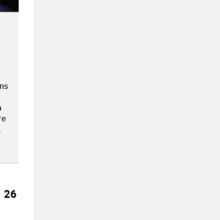
ons
a
re
.
26