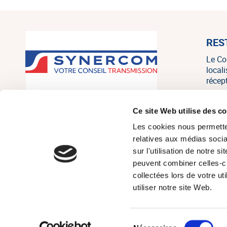
RES
Le Co
local
récep
SYNERCOM France est un réseau
Ce site Web utilise des c
national de cabinets de conseil en
Les cookies nous permetten
transmission, cession et acquisition
d’entreprises regroupant 20
relatives aux médias socia
associés, consultants et salariés sur
sur l'utilisation de notre 
tout le territoire, et un des leaders
peuvent combiner celles-ci
français indépendants sur le marché
collectées lors de votre u
de la PME/PMI.
utiliser notre site Web.
Sélection
© Réseau Synerc