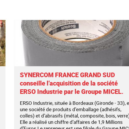
SYNERCOM FRANCE GRAND SUD
conseille l’acquisition de la société
ERSO Industrie par le Groupe MICEL.
ERSO Industrie, située à Bordeaux (Gironde - 33), 
une société de produits d’emballage (adhésifs,
colles) et d’abrasifs (métal, composite, bois, verre)
Elle a réalisé un chiffre d’affaires de 1,9 Millions
d’Euros.Le repreneur est une filiale du Groupe MI