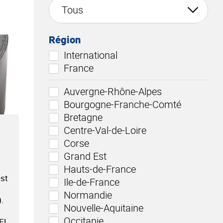
Région
International
France
Auvergne-Rhône-Alpes
Bourgogne-Franche-Comté
Bretagne
Centre-Val-de-Loire
Corse
Grand Est
Hauts-de-France
est
Ile-de-France
Normandie
.
Nouvelle-Aquitaine
Occitanie
CEL