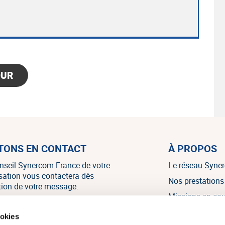
OUR
TONS EN CONTACT
À PROPOS
nseil Synercom France de votre
Le réseau Syne
isation vous contactera dès
Nos prestations
tion de votre message.
Missions en co
Nos références
NOUS CONTACTER
ookies