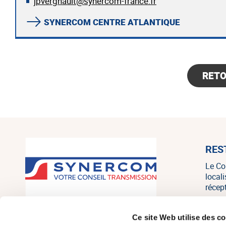
jpvergnault@synercom-france.fr
SYNERCOM CENTRE ATLANTIQUE
RET
RES
Le Co
local
récep
SYNERCOM France est un réseau
Ce site Web utilise des c
national de cabinets de conseil en