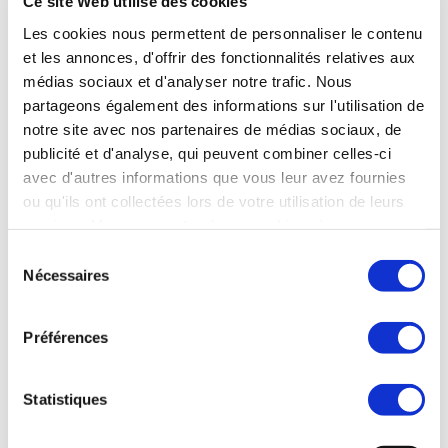
Ce site Web utilise des cookies
Prix :
Les cookies nous permettent de personnaliser le contenu
et les annonces, d'offrir des fonctionnalités relatives aux
100% des titres - l'Immobilier est vendu également
médias sociaux et d'analyser notre trafic. Nous
dans l'opération.
partageons également des informations sur l'utilisation de
notre site avec nos partenaires de médias sociaux, de
Données financières :
publicité et d'analyse, qui peuvent combiner celles-ci
CA compris entre 5 M€ et 8 M€, EBE compris entre
avec d'autres informations que vous leur avez fournies
500 K€ et 800 K€.
ou qu'ils ont collectées lors de votre utilisation de leurs
services. Vous consentez à nos cookies si vous
Effectif :
continuez à utiliser notre site Web.
Sélection
Nécessaires
30 à 50 collaborateurs.
du
consentement
Préférences
Votre interlocuteur :
Laurent DRIUTTI — Synercom France Nord-Est et
Statistiques
Luxembourg