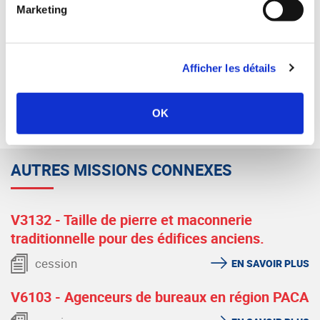
06 80 44 96 04
Marketing
ldriutti@synercom-france.fr
SYNERCOM NORD-EST ET LUXEMBOURG
Afficher les détails
RETOUR
OK
AUTRES MISSIONS CONNEXES
V3132 - Taille de pierre et maconnerie
traditionnelle pour des édifices anciens.
cession
EN SAVOIR PLUS
V6103 - Agenceurs de bureaux en région PACA