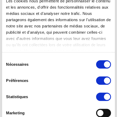
Les cookies nous permettent de personnaliser le contenu
et les annonces, d'offrir des fonctionnalités relatives aux
Prix :
médias sociaux et d'analyser notre trafic. Nous
Sur proposition.
partageons également des informations sur l'utilisation de
notre site avec nos partenaires de médias sociaux, de
Données financières :
publicité et d'analyse, qui peuvent combiner celles-ci
avec d'autres informations que vous leur avez fournies
CA 2024 : 4 000 K€ - EBE : 1 019 K€.
ou qu'ils ont collectées lors de votre utilisation de leurs
services. Vous consentez à nos cookies si vous
Effectif :
continuez à utiliser notre site Web.
Sélection
11 personnes.
Nécessaires
du
consentement
Préférences
Votre interlocuteur :
Pascal FAUCON — Synercom France Sud Est
Statistiques
04 42 16 03 10 - 06 40 70 39 11
pfaucon@synercom-france.fr
Marketing