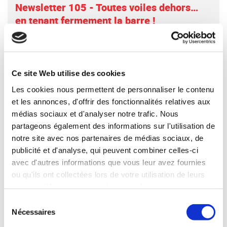
Newsletter 105 - Toutes voiles dehors…
en tenant fermement la barre !
Newsletter
LIRE L'ACTUALITÉ
Ce site Web utilise des cookies
Les cookies nous permettent de personnaliser le contenu
et les annonces, d'offrir des fonctionnalités relatives aux
médias sociaux et d'analyser notre trafic. Nous
partageons également des informations sur l'utilisation de
notre site avec nos partenaires de médias sociaux, de
publicité et d'analyse, qui peuvent combiner celles-ci
Newsletter 104 - Maintenir le cap :
avec d'autres informations que vous leur avez fournies
ou qu'ils ont collectées lors de votre utilisation de leurs
l’horizon se dégage
services. Vous consentez à nos cookies si vous
continuez à utiliser notre site Web.
Newsletter
Sélection
LIRE L'ACTUALITÉ
Nécessaires
du
consentement