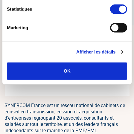
intervient dans le Nouvel Economiste
Statistiques
14/05/2018
EN SAVOIR PLUS
Marketing
Afficher les détails
OK
SYNERCOM France est un réseau national de cabinets de
conseil en transmission, cession et acquisition
d’entreprises regroupant 20 associés, consultants et
salariés sur tout le territoire, et un des leaders français
indépendants sur le marché de la PME/PMI.