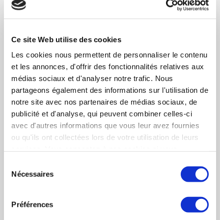
toujours parmi les meilleurs cabinets de
conseils M&A !
08/03/2024
EN SAVOIR PLUS
Ce site Web utilise des cookies
Les cookies nous permettent de personnaliser le contenu
SYNERCOM FRANCE IDF - Retour sur une
et les annonces, d'offrir des fonctionnalités relatives aux
année 2021 riche en transactions !
médias sociaux et d'analyser notre trafic. Nous
24/02/2022
EN SAVOIR PLUS
partageons également des informations sur l'utilisation de
notre site avec nos partenaires de médias sociaux, de
WEBINAIRE = Bernard BESSON, invité par le
publicité et d'analyse, qui peuvent combiner celles-ci
MEDEF Ile-de-France, interviendra en tant
avec d'autres informations que vous leur avez fournies
qu’expert Haut de Bilan
ou qu'ils ont collectées lors de votre utilisation de leurs
services. Vous consentez à nos cookies si vous
28/09/2020
EN SAVOIR PLUS
continuez à utiliser notre site Web.
Sélection
Pour la 3ème année consécutive !
Nécessaires
du
14/05/2018
consentement
EN SAVOIR PLUS
Préférences
Bernard BESSON, SYNERCOM FRANCE IDF,