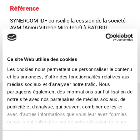
Référence
SYNERCOM IDF conseille la cession de la société
AVM (Anjou Vitrerie Miroiterie) à BATIBIG
LIRE LA SUITE
Ce site Web utilise des cookies
RETOUR
Les cookies nous permettent de personnaliser le contenu
et les annonces, d'offrir des fonctionnalités relatives aux
médias sociaux et d'analyser notre trafic. Nous
TÉMOIGNAGES CONNEXES
partageons également des informations sur l'utilisation de
notre site avec nos partenaires de médias sociaux, de
publicité et d'analyse, qui peuvent combiner celles-ci
M. Sylvain NOGUES / BATIBIG – Acquéreur
avec d'autres informations que vous leur avez fournies
ou qu'ils ont collectées lors de votre utilisation de leurs
LIRE LE TÉMOIGNAGE
services. Vous consentez à nos cookies si vous
Mme Arminda DORIER (Cédante)
continuez à utiliser notre site Web.
Sélection