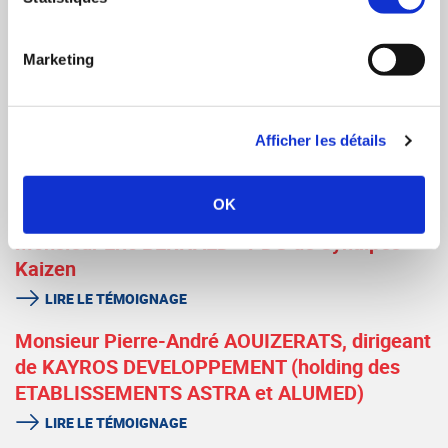
Philippe BRESSON, Xavier TASSEL et Vincent
GROEBER - Investisseurs dans la société FL
Marketing
METAL
LIRE LE TÉMOIGNAGE
Monsieur Guillaume de FOUGIÈRES –
Afficher les détails
Acquéreur
LIRE LE TÉMOIGNAGE
OK
Monsieur Eric BERNAED - PDG de Synalpes
Kaizen
LIRE LE TÉMOIGNAGE
Monsieur Pierre-André AOUIZERATS, dirigeant
de KAYROS DEVELOPPEMENT (holding des
ETABLISSEMENTS ASTRA et ALUMED)
LIRE LE TÉMOIGNAGE