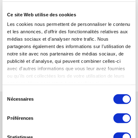
Référence
Ce site Web utilise des cookies
SYNERCOM FRANCE IDF conseille la cession de la
Les cookies nous permettent de personnaliser le contenu
société SERETEC au Groupe WEST ADVANCED
et les annonces, d'offrir des fonctionnalités relatives aux
ELECTRONIC
médias sociaux et d'analyser notre trafic. Nous
partageons également des informations sur l'utilisation de
LIRE LA SUITE
notre site avec nos partenaires de médias sociaux, de
publicité et d'analyse, qui peuvent combiner celles-ci
avec d'autres informations que vous leur avez fournies
RETOUR
ou qu'ils ont collectées lors de votre utilisation de leurs
services. Vous consentez à nos cookies si vous
continuez à utiliser notre site Web.
Sélection
TÉMOIGNAGES CONNEXES
Nécessaires
du
consentement
Préférences
Mme Vilma Touzard - Cédante société AVM
LIRE LE TÉMOIGNAGE
Statistiques