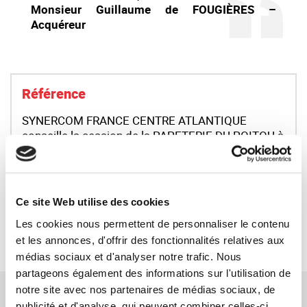
Monsieur Guillaume de FOUGIÈRES –
Acquéreur
Référence
SYNERCOM FRANCE CENTRE ATLANTIQUE
conseille la cession de la PAPETERIE DU POITOU à
BEAUMONT GROUPE HOLDING
LIRE LA SUITE
Ce site Web utilise des cookies
Les cookies nous permettent de personnaliser le contenu
RETOUR
et les annonces, d'offrir des fonctionnalités relatives aux
médias sociaux et d'analyser notre trafic. Nous
partageons également des informations sur l'utilisation de
TÉMOIGNAGES CONNEXES
notre site avec nos partenaires de médias sociaux, de
publicité et d'analyse, qui peuvent combiner celles-ci