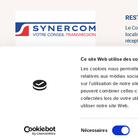
RES
Le Co
local
récep
SYNERCOM France est un réseau
Ce site Web utilise des c
national de cabinets de conseil en
Les cookies nous permetten
transmission, cession et acquisition
d’entreprises regroupant 20
relatives aux médias socia
associés, consultants et salariés sur
sur l'utilisation de notre 
tout le territoire, et un des leaders
peuvent combiner celles-ci
français indépendants sur le marché
collectées lors de votre u
de la PME/PMI.
utiliser notre site Web.
Sélection
© Réseau Synerc
Nécessaires
du