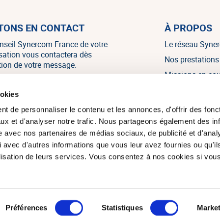
TONS EN CONTACT
À PROPOS
nseil Synercom France de votre
Le réseau Syne
isation vous contactera dès
Nos prestations
tion de votre message.
Missions en co
Nos références
NOUS CONTACTER
ookies
Nos témoignag
t de personnaliser le contenu et les annonces, d'offrir des fonct
Nos actualités
ux et d'analyser notre trafic. Nous partageons également des in
site avec nos partenaires de médias sociaux, de publicité et d'anal
 avec d'autres informations que vous leur avez fournies ou qu'il
tilisation de leurs services. Vous consentez à nos cookies si vou
om France 2026. Tous droits réservés.
Réalisation du site : Agenc
Préférences
Statistiques
Market