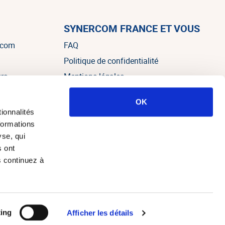
SYNERCOM FRANCE ET VOUS
rcom
FAQ
Politique de confidentialité
urs
Mentions légales
OK
es
ionnalités
formations
yse, qui
s ont
s continuez à
e web Alteo Paris
ing
Afficher les détails