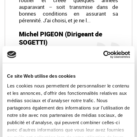
routier et créée quelques années
auparavant – soit transmise dans de
bonnes conditions en assurant sa
pérennité. J’ai choisi, et je ne l...
Michel PIGEON (Dirigeant de
SOGETTI)
LIRE LA SUITE
Ce site Web utilise des cookies
Votre interlocuteur :
Les cookies nous permettent de personnaliser le contenu
et les annonces, d'offrir des fonctionnalités relatives aux
Bernard BESSON — Synercom France Ile de
médias sociaux et d'analyser notre trafic. Nous
France
partageons également des informations sur l'utilisation de
bbesson@synercom-france.fr
notre site avec nos partenaires de médias sociaux, de
publicité et d'analyse, qui peuvent combiner celles-ci
SYNERCOM ILE DE FRANCE
avec d'autres informations que vous leur avez fournies
ou qu'ils ont collectées lors de votre utilisation de leurs