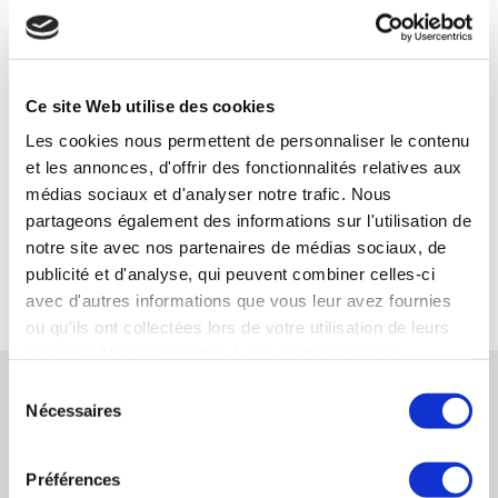
Votre interlocuteur :
Henri LORETTO — Synercom France Auvergne /
Rhône-Alpes
Ce site Web utilise des cookies
06 10 23 42 80
Les cookies nous permettent de personnaliser le contenu
hloretto@synercom-france.fr
et les annonces, d'offrir des fonctionnalités relatives aux
médias sociaux et d'analyser notre trafic. Nous
SYNERCOM AUVERGNE / RHÔNE-ALPES
partageons également des informations sur l'utilisation de
notre site avec nos partenaires de médias sociaux, de
publicité et d'analyse, qui peuvent combiner celles-ci
RETOUR
avec d'autres informations que vous leur avez fournies
ou qu'ils ont collectées lors de votre utilisation de leurs
services. Vous consentez à nos cookies si vous
RÉFÉRENCES CONNEXES
continuez à utiliser notre site Web.
Sélection
Nécessaires
du
consentement
Synercom France Auvergne Rhône-Alpes
Préférences
conseille la reprise de la société EXEL par son