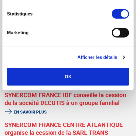
manageur
Statistiques
EN SAVOIR PLUS
SYNERCOM FRANCE IDF conseille la cession
Marketing
de la société ORSIGLASS au Groupe DUBOIS
EN SAVOIR PLUS
Synercom France Auvergne Rhône Alpes
Afficher les détails
conseille la première opération de croissance
externe d'Alfred
OK
EN SAVOIR PLUS
SYNERCOM FRANCE IDF conseille la cession
de la société DECUTIS à un groupe familial
EN SAVOIR PLUS
SYNERCOM FRANCE CENTRE ATLANTIQUE
organise la cession de la SARL TRANS