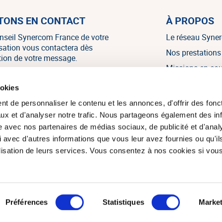
TONS EN CONTACT
À PROPOS
nseil Synercom France de votre
Le réseau Syne
isation vous contactera dès
Nos prestations
tion de votre message.
Missions en co
Nos références
NOUS CONTACTER
ookies
Nos témoignag
t de personnaliser le contenu et les annonces, d'offrir des fonct
Nos actualités
ux et d'analyser notre trafic. Nous partageons également des in
site avec nos partenaires de médias sociaux, de publicité et d'anal
 avec d'autres informations que vous leur avez fournies ou qu'il
tilisation de leurs services. Vous consentez à nos cookies si vou
om France 2026. Tous droits réservés.
Réalisation du site : Agenc
Préférences
Statistiques
Market