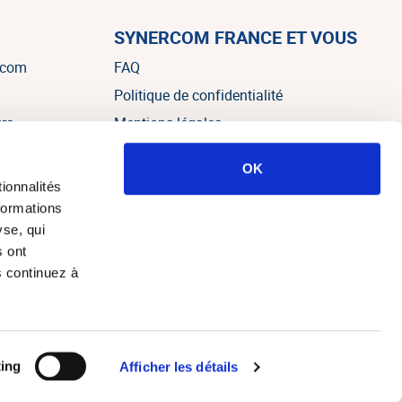
SYNERCOM FRANCE ET VOUS
rcom
FAQ
Politique de confidentialité
urs
Mentions légales
OK
es
ionnalités
formations
yse, qui
s ont
s continuez à
e web Alteo Paris
ing
Afficher les détails