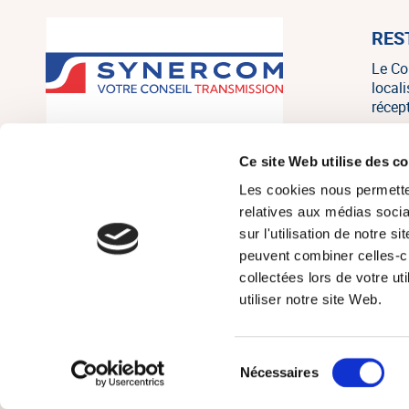
RES
Le Co
local
récep
SYNERCOM France est un réseau
Ce site Web utilise des c
national de cabinets de conseil en
Les cookies nous permetten
transmission, cession et acquisition
d’entreprises regroupant 20
relatives aux médias socia
associés, consultants et salariés sur
sur l'utilisation de notre 
tout le territoire, et un des leaders
peuvent combiner celles-ci
français indépendants sur le marché
collectées lors de votre u
de la PME/PMI.
utiliser notre site Web.
Sélection
© Réseau Synerc
Nécessaires
du
consentement