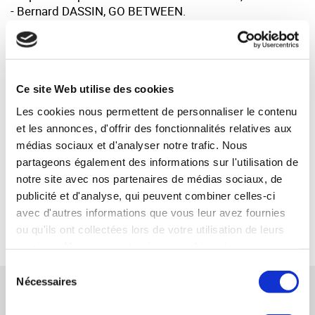
- Bernard DASSIN, GO BETWEEN.
Votre interlocuteur :
Henri LORETTO — Synercom France Auvergne /
Ce site Web utilise des cookies
Rhône-Alpes
Les cookies nous permettent de personnaliser le contenu
06 10 23 42 80
et les annonces, d'offrir des fonctionnalités relatives aux
hloretto@synercom-france.fr
médias sociaux et d'analyser notre trafic. Nous
partageons également des informations sur l'utilisation de
SYNERCOM AUVERGNE / RHÔNE-ALPES
notre site avec nos partenaires de médias sociaux, de
publicité et d'analyse, qui peuvent combiner celles-ci
avec d'autres informations que vous leur avez fournies
RETOUR
ou qu'ils ont collectées lors de votre utilisation de leurs
services. Vous consentez à nos cookies si vous
continuez à utiliser notre site Web.
Sélection
Nécessaires
RÉFÉRENCES CONNEXES
du
consentement