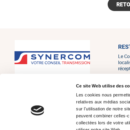
RET
RES
Le Co
local
récep
SYNERCOM France est un réseau
Ce site Web utilise des c
national de cabinets de conseil en
Les cookies nous permetten
transmission, cession et acquisition
d’entreprises regroupant 20
relatives aux médias socia
associés, consultants et salariés sur
sur l'utilisation de notre 
tout le territoire, et un des leaders
peuvent combiner celles-ci
français indépendants sur le marché
collectées lors de votre u
de la PME/PMI.
utiliser notre site Web.