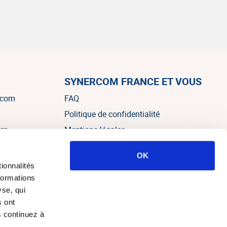
SYNERCOM FRANCE ET VOUS
rcom
FAQ
Politique de confidentialité
urs
Mentions légales
OK
es
ionnalités
formations
yse, qui
s ont
s continuez à