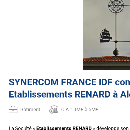
SYNERCOM FRANCE IDF consei
Etablissements RENARD à A
Bâtiment
C.A.
: 0M€ à 5M€
La Société «
Etablissements RENARD
» développe son a