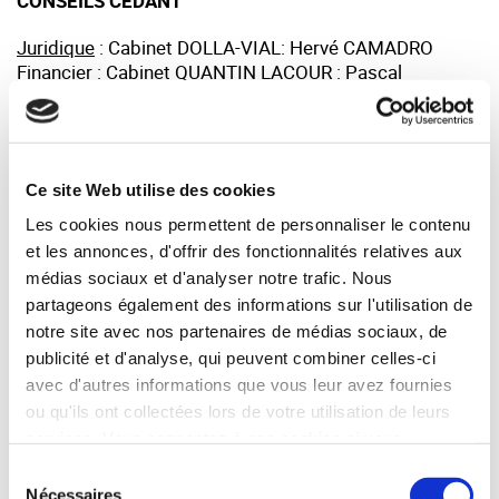
CONSEILS CEDANT
Juridique
: Cabinet DOLLA-VIAL: Hervé CAMADRO
Financier
: Cabinet QUANTIN LACOUR : Pascal
QUANTIN
M&A
: SYNERCOM FRANCE IDF - Christophe BERTHIER
Ce site Web utilise des cookies
Votre interlocuteur :
Les cookies nous permettent de personnaliser le contenu
et les annonces, d'offrir des fonctionnalités relatives aux
Christophe BERTHIER — Synercom France Ile de
France
médias sociaux et d'analyser notre trafic. Nous
partageons également des informations sur l'utilisation de
01.43.48.78.78
notre site avec nos partenaires de médias sociaux, de
cberthier@synercom-france.fr
publicité et d'analyse, qui peuvent combiner celles-ci
avec d'autres informations que vous leur avez fournies
SYNERCOM ILE DE FRANCE
ou qu'ils ont collectées lors de votre utilisation de leurs
services. Vous consentez à nos cookies si vous
continuez à utiliser notre site Web.
Sélection
RETOUR
Nécessaires
du