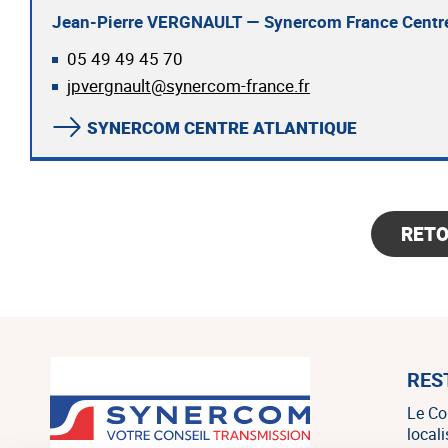
Jean-Pierre VERGNAULT — Synercom France Centre
05 49 49 45 70
jpvergnault@synercom-france.fr
SYNERCOM CENTRE ATLANTIQUE
RET
RES
Le Co
local