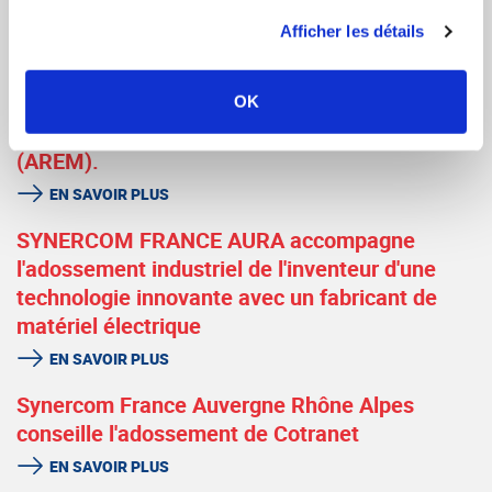
Afficher les détails
SYNERCOM FRANCE CENTRE-ATLANTIQUE
organise la cession de la société MTH et de
ses filiales à la société APPLICATIONS
OK
RATIONNELLES ELECTRO MECANIQUE
(AREM).
EN SAVOIR PLUS
SYNERCOM FRANCE AURA accompagne
l'adossement industriel de l'inventeur d'une
technologie innovante avec un fabricant de
matériel électrique
EN SAVOIR PLUS
Synercom France Auvergne Rhône Alpes
conseille l'adossement de Cotranet
EN SAVOIR PLUS