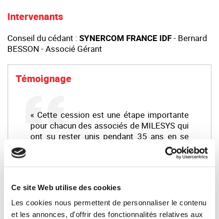
Intervenants
Conseil du cédant :
SYNERCOM FRANCE IDF
- Bernard
BESSON - Associé Gérant
Témoignage
« Cette cession est une étape importante
pour chacun des associés de MILESYS qui
ont su rester unis pendant 35 ans en se
répartissant les rôles de façon
complémentaire.Le rôle de Bernard
BESSON a été décisif tout au long du
parcours, en restant à l’écoute de chacun
Ce site Web utilise des cookies
des cédants et du repreneur, jus...
Les cookies nous permettent de personnaliser le contenu
Vincent MOYNOT (Président)
et les annonces, d'offrir des fonctionnalités relatives aux