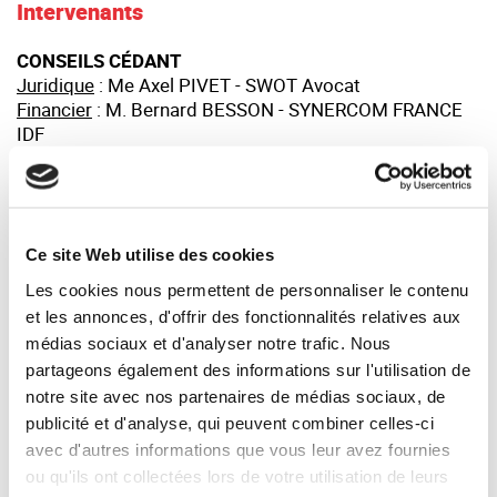
Intervenants
CONSEILS CÉDANT
Juridique
: Me Axel PIVET - SWOT Avocat
Financier
: M. Bernard BESSON - SYNERCOM FRANCE
IDF
CONSEILS ACQUÉREUR
Juridique
: Cédric de KERVENOAEL – Cabinet Z
Financier
: Vincent VIDOUDEZ et Quentin FOURNIER -
Interface Transmission
Ce site Web utilise des cookies
Audit
: Cabinet BAKER TILLY
Les cookies nous permettent de personnaliser le contenu
et les annonces, d'offrir des fonctionnalités relatives aux
Financement bancaire
: Banque Populaire
médias sociaux et d'analyser notre trafic. Nous
partageons également des informations sur l'utilisation de
Témoignage
notre site avec nos partenaires de médias sociaux, de
publicité et d'analyse, qui peuvent combiner celles-ci
avec d'autres informations que vous leur avez fournies
« Après avoir créé avec mon associé Sevan
ou qu'ils ont collectées lors de votre utilisation de leurs