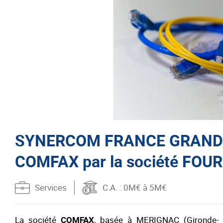
SYNERCOM FRANCE GRAND SUD
COMFAX par la société FOU
Services
C.A.
: 0M€ à 5M€
La société
COMFAX
, basée à MERIGNAC (Gironde- 33