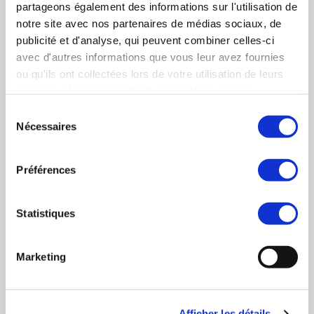
partageons également des informations sur l'utilisation de
RÉFÉRENCES CONNEXES
notre site avec nos partenaires de médias sociaux, de
publicité et d'analyse, qui peuvent combiner celles-ci
avec d'autres informations que vous leur avez fournies
SYNERCOM IDF accompagne le Groupe ISD
ou qu'ils ont collectées lors de votre utilisation de leurs
dans l’acquisition du Groupe EURALOG
services. Vous consentez à nos cookies si vous
EN SAVOIR PLUS
continuez à utiliser notre site Web.
Sélection
Nécessaires
SYNERCOM IDF conseille la cession de la
du
société RIALLAND au Groupe DOUMER
consentement
EN SAVOIR PLUS
Préférences
SYNERCOM FRANCE OUEST conseille la
Statistiques
cession de la société ARSAC.
EN SAVOIR PLUS
Marketing
SYNERCOM FRANCE IDF conseille la cession
de la société PILOTE FILMS à Stéphane
ROSEN
Afficher les détails