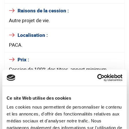
Raisons de la cession :
Autre projet de vie.
Localisation :
PACA.
Prix :
Cession de 100% des titres, apport minimum
450K€.
Données financières :
Ce site Web utilise des cookies
2023 : CA 1290 K€ - EBITDA retraité 280 K€ //
2024 : CA 1360 k€ - EBITDA retraité 320 K€ //
Les cookies nous permettent de personnaliser le contenu
2025 : CA 1370 K€ - EBITDA retraité 300 K€ (21%)
et les annonces, d'offrir des fonctionnalités relatives aux
médias sociaux et d'analyser notre trafic. Nous
Effectif :
partageons également des informations sur l'utilisation de